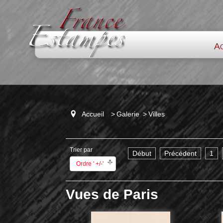
Ac
Accueil
>
Galerie
>
Villes
Trier par
Début
Précédent
1
Ordre ' +/-'
Vues de Paris