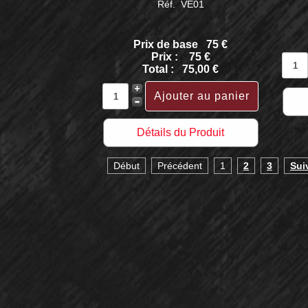
Réf. VE01
Prix de base
75 €
Prix :
75 €
Total :
75,00 €
Détails du Produit
Début
Précédent
1
2
3
Sui