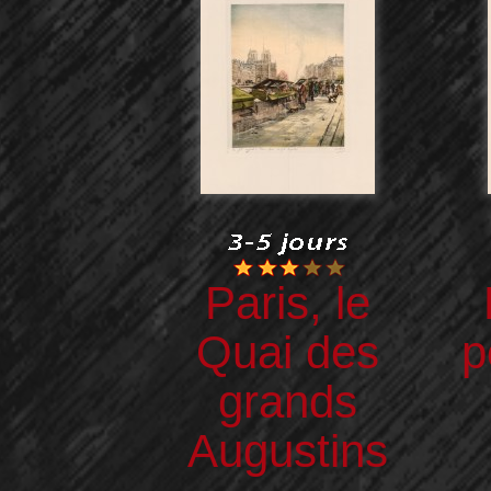
Paris, le
Quai des
p
grands
Augustins