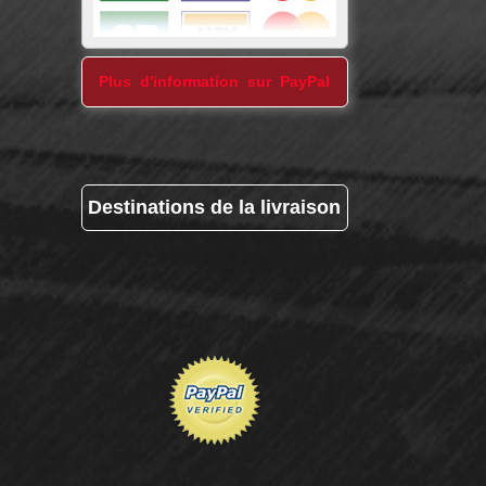
Plus d'information sur PayPal
Destinations de la livraison
Voir l