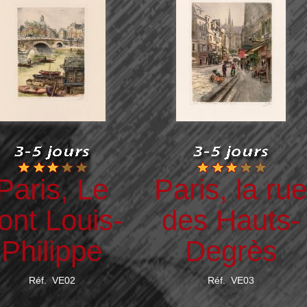
Paris, Le
Paris, la ru
ont Louis-
des Hauts-
Philippe
Degrès
Réf. VE02
Réf. VE03