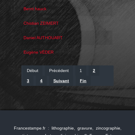
Bernt hauck
Chistian ZEIMERT
Daniel AUTHOUART
Eugène VÉDER
Début
Précédent
1
2
3
4
Suivant
Fin
Francestampe.fr : lithographie, gravure, zincographie,